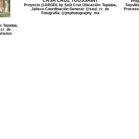
CASA CRUZ TOUSSAINT
Proy
Proyecto @ARGDL by Saúl Cruz Ubicación: Tapalpa,
Sayulit
Jalisco Coordinación General: @saul_cr_dv
Proceso 
Fotografía: @jmphotography_mx
: Tapalpa,
_cr_dv
orismo: