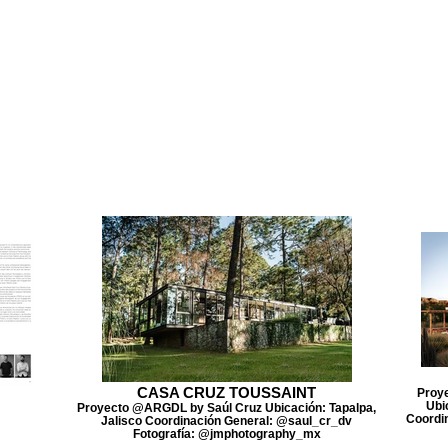
CASA CRUZ TOUSSAINT
Proye
Ubi
Proyecto @ARGDL by Saúl Cruz Ubicación: Tapalpa,
Coordin
Jalisco Coordinación General: @saul_cr_dv
Fotografía: @jmphotography_mx