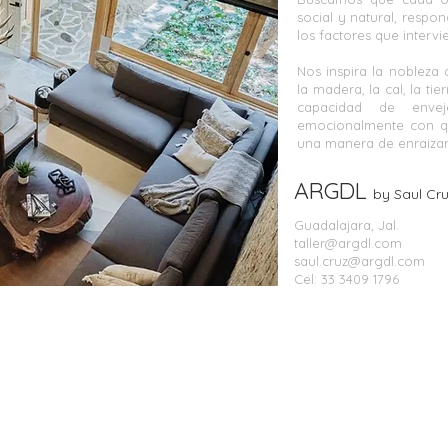
social y natural, resp
los factores que inter
Nos inspira la nobleza d
la madera, la cal, la ti
capacidad de enve
emocionalmente con qu
una manera de enraizar 
ARGDL
by Saul Cr
Guadalajara, Jal.
taller@argdl.com
saul.cruz@argdl.com
Cel: 33 3409 1796