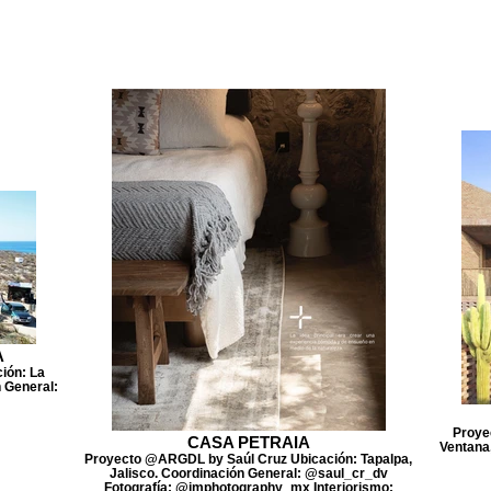
A
ión: La
n General:
Proye
CASA PETRAIA
Ventana,
Proyecto @ARGDL by Saúl Cruz Ubicación: Tapalpa,
Jalisco. Coordinación General: @saul_cr_dv
Fotografía: @jmphotography_mx Interiorismo: