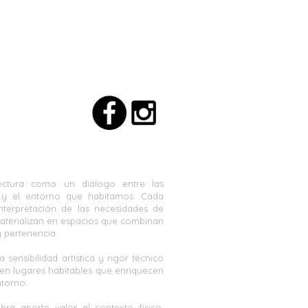
ectura como un diálogo entre las
 y el entorno que habitamos. Cada
interpretación
de las necesidades de
materializan en espacios que combinan
y
pertenencia.
sensibilidad artística y rigor técnico
 en lugares habitables que enriquecen
ntorno.
a aporte valor al contexto físico,