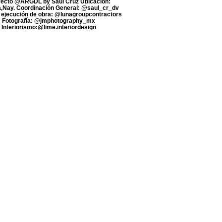
ecto @ARGDL by Saúl Cruz Ubicación:
a,Nay. Coordinación General: @saul_cr_dv
ejecución de obra: @lunagroupcontractors
Fotografía: @jmphotography_mx
Interiorismo:@lime.interiordesign