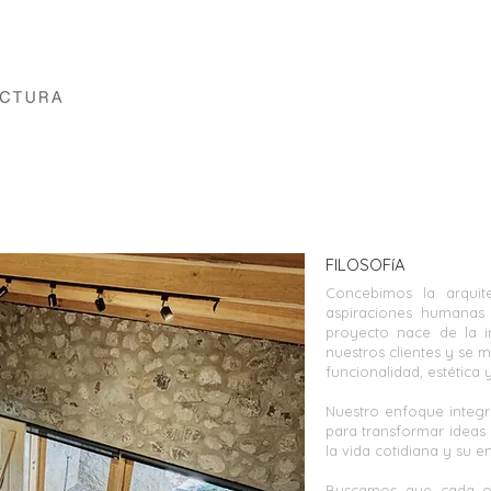
FILOSOFíA
Concebimos la arquit
aspiraciones humanas
proyecto nace de la
nuestros clientes y se 
funcionalidad, estética 
Nuestro enfoque integra 
para transformar ideas
la vida cotidiana y su e
Buscamos que cada obr