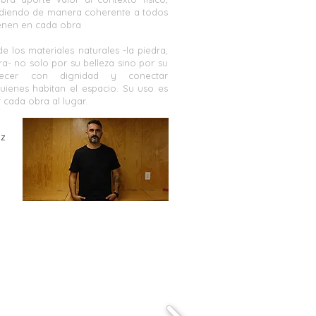
ondiendo de manera coherente a todos
vienen en cada obra
e los materiales naturales -la piedra,
erra- no solo por su belleza sino por su
jecer con dignidad y conectar
ienes habitan el espacio. Su uso es
cada obra al lugar.
uz